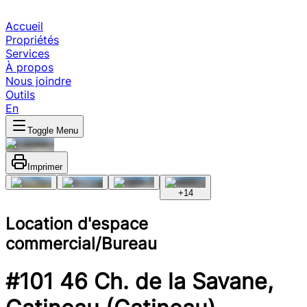
Accueil
Propriétés
Services
À propos
Nous joindre
Outils
En
Toggle Menu
Imprimer
+
14
Location d'espace
commercial/Bureau
#101 46 Ch. de la Savane,