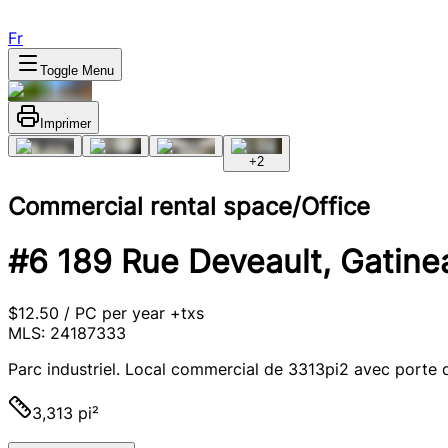
Fr
Toggle Menu
Imprimer
+
2
Commercial rental space/Office
#6 189 Rue Deveault, Gatinea
$12.50 / PC per year +txs
MLS: 24187333
Parc industriel. Local commercial de 3313pi2 avec porte d
3,313 pi²